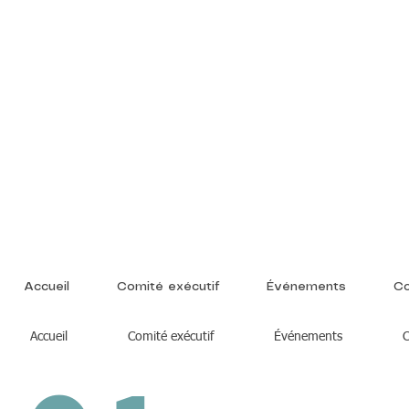
Association des
Étudiant.e.s en
Sciences Sociales 
l'Université Laval
Accueil
Comité exécutif
Événements
Co
Accueil
Comité exécutif
Événements
C